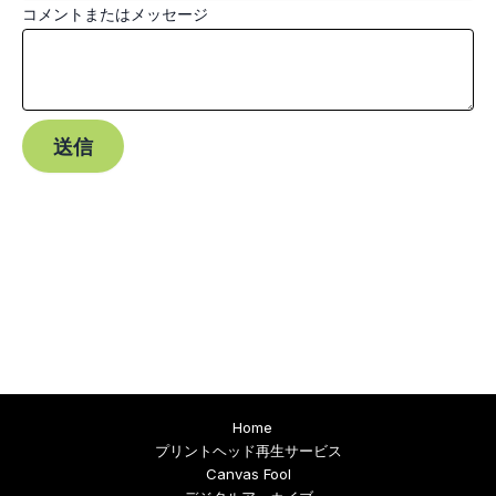
コメントまたはメッセージ
ト
ま
た
は
送信
メ
ッ
セ
ー
ジ
名
前
メ
ー
ル
Home
ア
プリントヘッド再生サービス
Canvas Fool
ド