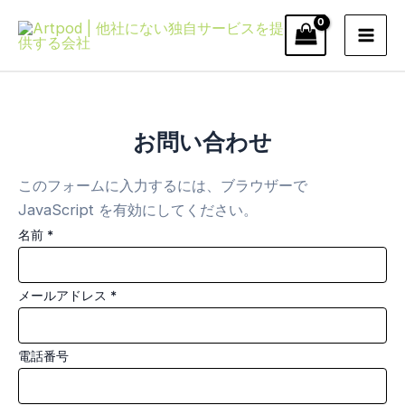
内
容
Mai
を
ス
Men
キ
ッ
お問い合わせ
プ
このフォームに入力するには、ブラウザーで
JavaScript を有効にしてください。
名前
*
メールアドレス
*
コ
電話番号
メ
ン